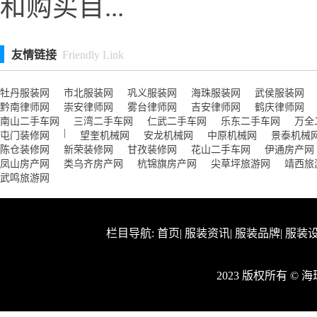
和购买目...
友情链接
Friendly Link
牡丹服装网
市北服装网
巩义服装网
海珠服装网
武侯服装网
黔南律师网
崇安律师网
雾台律师网
吉安律师网
鹤庆律师网
南山二手车网
三湾二手车网
仁武二手车网
乐东二手车网
万全
|
屯门装修网
望奎机械网
安龙机械网
中原机械网
景泰机械
陈仓装修网
新荣装修网
甘孜装修网
花山二手车网
伊通房产网
凤山房产网
类乌齐房产网
杭锦旗房产网
尖草坪旅游网
靖西旅
武鸣旅游网
栏目导航:
首页
|
服装资讯
|
服装品牌
|
服装
2023 版权所有 ©